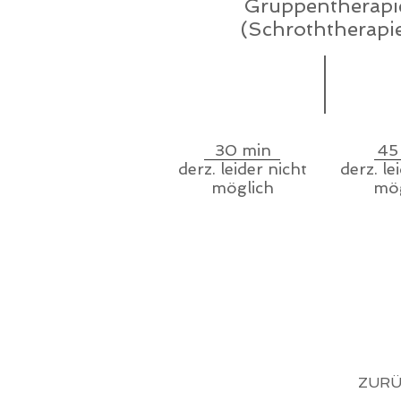
Gruppentherapi
(Schroththerapi
30 min
45
derz. leider nicht
derz. le
möglich
mög
ZURÜ