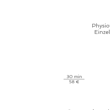
HOME
THERAPEUTEN
THERAPIEN
THERAPIE
Physio
Einze
30 min
58 €